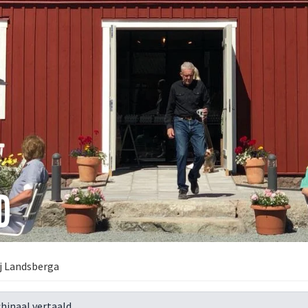
D
j Landsberga
hinaal vertaald.