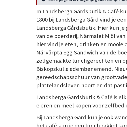
Meer info
In Landsberga Gårdsbutik & Café kun 
1800 bij Landsberga Gård vind je e
Landsberga Gårdsbutik. Hier kun je
van de boerderij, Närmalet Mjöl va
hier vind je eten, drinken en mooie
Närvärpta Egg Sandwich van de boer
zelfgemaakte lunchgerechten en op h
Biskopskulla adembenemend. Nieuw i
gereedschapsschuur van grootvader H
plattelandsleven hoort en dat past i
Landsberga Gårdsbutik & Café is elke
eieren en meel kopen voor zelfbedie
Bij Landsberga Gård kun je ook wand
het café kun je een lunchpakket ko