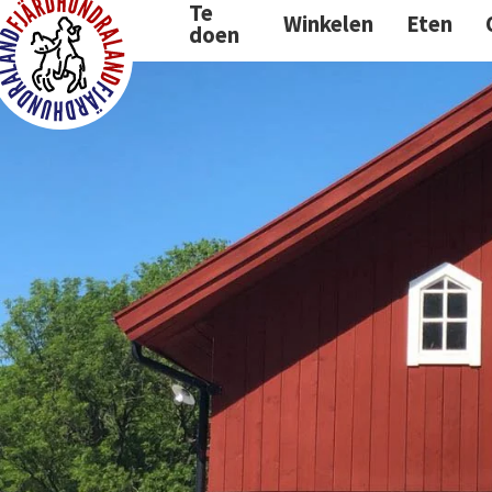
Te
Ga
Overslaan
Ga
Naar
Winkelen
Eten
doen
naar
naar
naar
voettekst
primaire
hoofdinhoud
de
navigatie
primaire
Fjärdhundraland
zijbalk