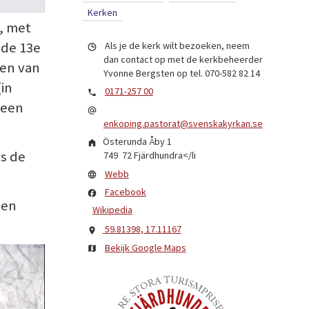
Kerken
, met
 de 13e
Als je de kerk wilt bezoeken, neem
dan contact op met de kerkbeheerder
gen van
Yvonne Bergsten op tel. 070-582 82 14
(in
0171-257 00
 een
enkoping.pastorat@svenskakyrkan.se
Österunda Åby 1
ls de
749 72
Fjärdhundra
</li
Webb
Facebook
een
Wikipedia
59.81398, 17.11167
Bekijk Google Maps