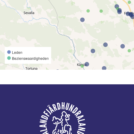
Leden
Bezienswaardigheden
Voettekst