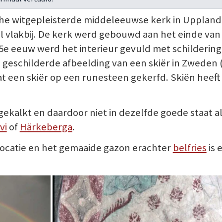
che witgepleisterde middeleeuwse kerk in Uppland
 vlakbij. De kerk werd gebouwd aan het einde van
15e eeuw werd het interieur gevuld met schilderin
te geschilderde afbeelding van een skiër in Zweden 
aat een skiër op een runesteen gekerfd. Skiën heeft
tgekalkt en daardoor niet in dezelfde goede staat a
vi
of
Härkeberga
.
 locatie en het gemaaide gazon erachter
belfries
is 