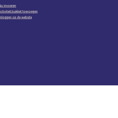
Nu invoeren
Activiteit/pakket toevoegen
Inloggen op de website