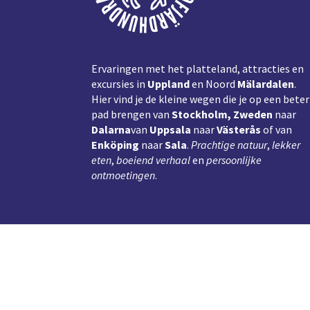
Ervaringen met het platteland, attracties en
excursies in
Uppland
en Noord
Mälardalen
.
Hier vind je de kleine wegen die je op een beter
pad brengen van
Stockholm, Zweden
naar
Dalarna
van
Uppsala
naar
Västerås
of van
Enköping
naar
Sala
.
Prachtige natuur
,
lekker
eten
,
boeiend verhaal
en
persoonlijke
ontmoetingen
.