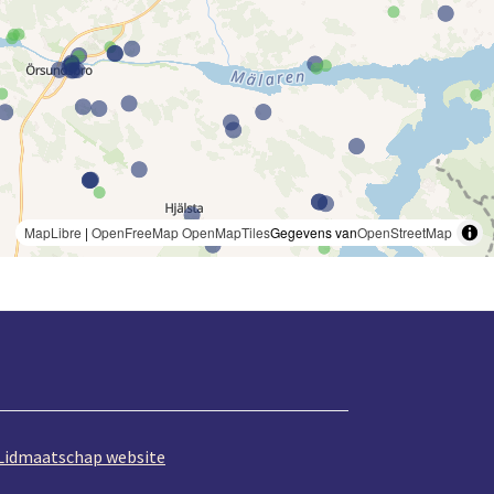
MapLibre
|
OpenFreeMap
OpenMapTiles
Gegevens van
OpenStreetMap
Lidmaatschap website