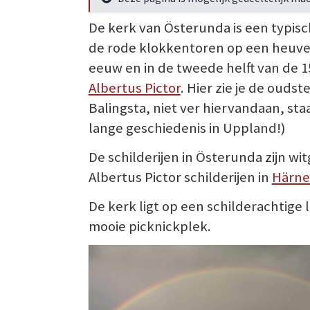
Meer info
De kerk van Österunda is een typis
de rode klokkentoren op een heuvel
eeuw en in de tweede helft van de 
Albertus Pictor
. Hier zie je de ouds
Balingsta, niet ver hiervandaan, st
lange geschiedenis in Uppland!)
De schilderijen in Österunda zijn wi
Albertus Pictor schilderijen in
Härne
De kerk ligt op een schilderachtige
mooie picknickplek.