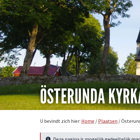
ÖSTERUNDA KYRK
U bevindt zich hier:
Home
/
Plaatsen
/
Österund
Deze pagina is mogelijk gedeeltelijk mac