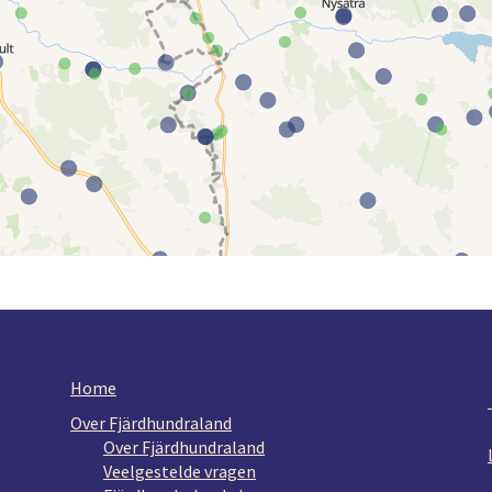
Home
Over Fjärdhundraland
Over Fjärdhundraland
Veelgestelde vragen