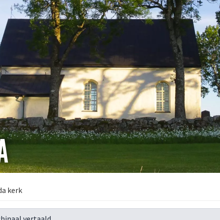
A
a kerk
hinaal vertaald.