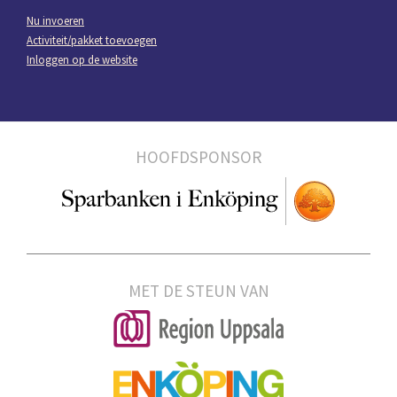
Nu invoeren
Activiteit/pakket toevoegen
Inloggen op de website
HOOFDSPONSOR
MET DE STEUN VAN