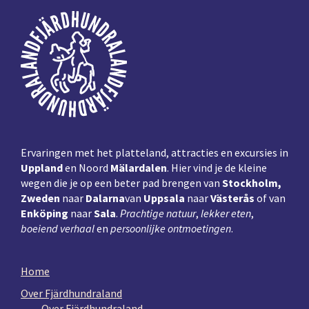
Voettekst
Ervaringen met het platteland, attracties en excursies in
Uppland
en Noord
Mälardalen
. Hier vind je de kleine
wegen die je op een beter pad brengen van
Stockholm,
Zweden
naar
Dalarna
van
Uppsala
naar
Västerås
of van
Enköping
naar
Sala
.
Prachtige natuur
,
lekker eten
,
boeiend verhaal
en
persoonlijke ontmoetingen
.
Home
Over Fjärdhundraland
Over Fjärdhundraland