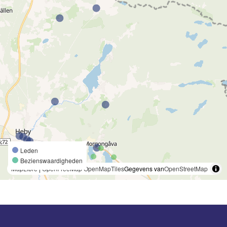
Leden
Bezienswaardigheden
MapLibre
|
OpenFreeMap
OpenMapTiles
Gegevens van
OpenStreetMap