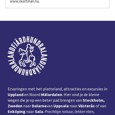
www.skattman.nu.
Voettekst
Ervaringen met het platteland, attracties en excursies in
Uppland
en Noord
Mälardalen
. Hier vind je de kleine
wegen die je op een beter pad brengen van
Stockholm,
Zweden
naar
Dalarna
van
Uppsala
naar
Västerås
of van
Enköping
naar
Sala
.
Prachtige natuur
,
lekker eten
,