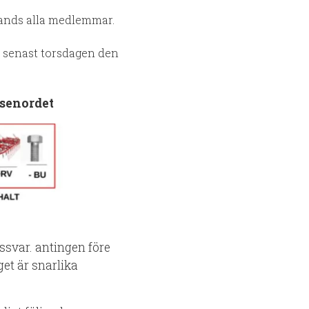
lands alla medlemmar.
ne senast torsdagen den
ösenordet
ssvar. antingen före
get är snarlika