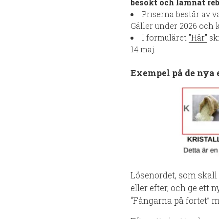
besökt och lämnat reb
Priserna består av 
Gäller under 2026 och k
I formuläret
”Här”
skr
14 maj.
Exempel på de nya e
Lösenordet, som skall 
eller efter, och ge et
“Fångarna på fortet” 