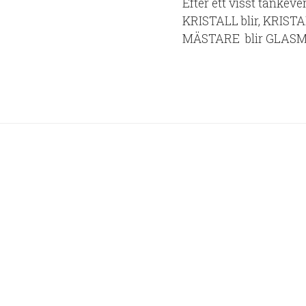
Efter ett visst tankev
KRISTALL blir, KRIS
MÄSTARE blir GLASMÄ