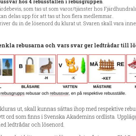
ussvar hos 4 rebusställen i rebusgruppen
.
värdebevis, som tas ut som varor/tjänster hos Fjärdhundra
an delas upp för att tas ut hos flera medlemmar..
iver du in de lösenord du klurat ut. Svaren skall vara in
nkla rebusarna och vars svar ger ledtrådar till l
kluras ut, skall kunnas sättas ihop med respektive rebu
t nytt ord som finns i Svenska Akademins ordlista. Uppläg
med ledtrådar och lösenord.