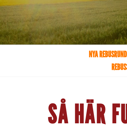
NYA REBUSRUN
REBUS
SÅ HÄR F