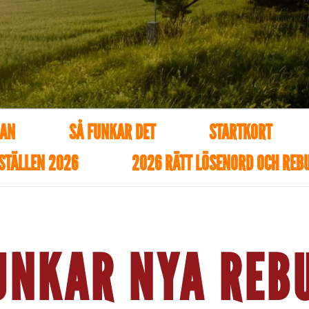
U
N
D
A
DAN
SÅ FUNKAR DET
STARTKORT
N
STÄLLEN 2026
2026 RÄTT LÖSENORD OCH REB
UNKAR NYA RE