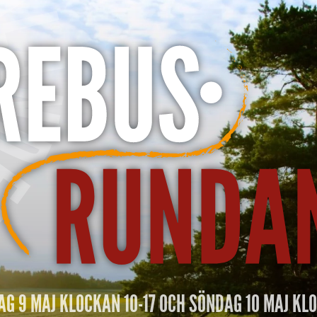
N
Y
A
R
E
B
U
S
R
AG 9 MAJ KLOCKAN 10-17 OCH SÖNDAG 10 MAJ KL