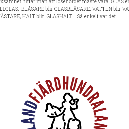
erksamhet hittar man att lösenordet måste vara GLAS enl
TALLGLAS, BLÅSARE blir GLASBLÅSARE, VATTEN blir 
STARE, HALT blir GLASHALT Så enkelt var det,