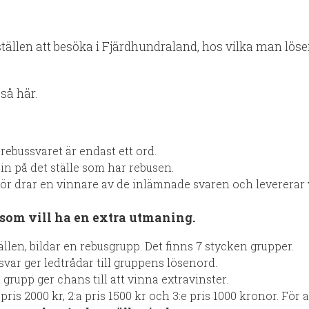
sställen att besöka i Fjärdhundraland, hos vilka man lös
 så här.
 rebussvaret är endast ett ord.
n på det ställe som har rebusen.
ör drar en vinnare av de inlämnade svaren och levererar v
 som vill ha en extra utmaning.
llen, bildar en rebusgrupp. Det finns 7 stycken grupper.
svar ger ledtrådar till gruppens lösenord.
grupp ger chans till att vinna extravinster.
 pris 2000 kr, 2:a pris 1500 kr och 3:e pris 1000 kronor. För