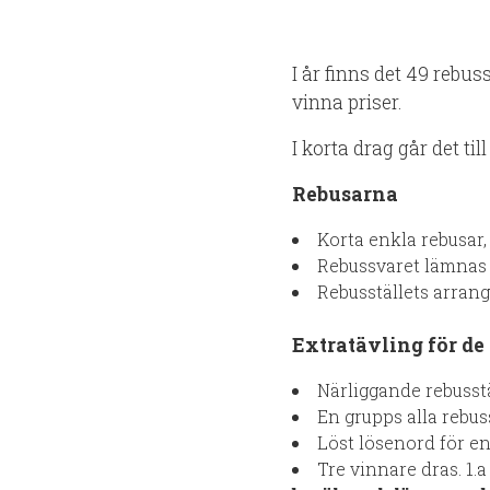
I år finns det 49 rebu
vinna priser.
I korta drag går det till
Rebusarna
Korta enkla rebusar,
Rebussvaret lämnas i
Rebusställets arrang
Extratävling för de
Närliggande rebusstä
En grupps alla rebus
Löst lösenord för en 
Tre vinnare dras. 1.a