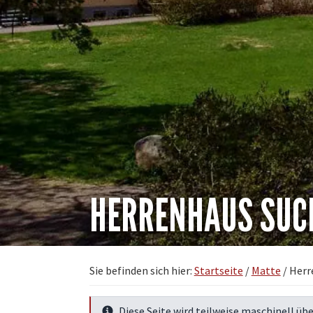
HERRENHAUS SUC
Sie befinden sich hier:
Startseite
/
Matte
/
Herr
Diese Seite wird teilweise maschinell übe