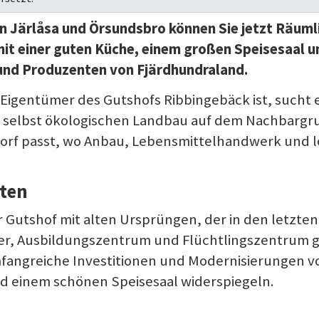
Järlåsa und Örsundsbro können Sie jetzt Räumlic
mit einer guten Küche, einem großen Speisesaal u
und Produzenten von Fjärdhundraland.
9 Eigentümer des Gutshofs Ribbingebäck ist, sucht
n selbst ökologischen Landbau auf dem Nachbarg
 Dorf passt, wo Anbau, Lebensmittelhandwerk und l
iten
er Gutshof mit alten Ursprüngen, der in den letzt
r, Ausbildungszentrum und Flüchtlingszentrum ge
fangreiche Investitionen und Modernisierungen vo
d einem schönen Speisesaal widerspiegeln.