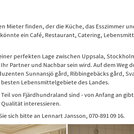
 Mieter finden, der die Küche, das Esszimmer und
könnte ein Café, Restaurant, Catering, Lebensmitt
 einer perfekten Lage zwischen Uppsala, Stockhol
Ihr Partner und Nachbar sein wird. Auf dem Weg do
oduzenten Sunnansjö gård, Ribbingebäcks gård, Sv
r besten Lebensmittelgebiete des Landes.
 Teil von Fjärdhundraland sind - von Anfang an gibt
 Qualität interessieren.
e sich bitte an Lennart Jansson, 070-891 09 16.