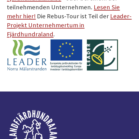
teilnehmenden Unternehmen.
Lesen Sie
mehr hier!
Die Rebus-Tour ist Teil der
Leader-
Projekt Unternehmertum in
Fjärdhundraland
.
Fußzeile