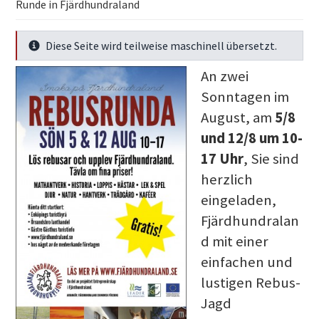
Runde in Fjärdhundraland
Diese Seite wird teilweise maschinell übersetzt.
Mehr Infos
An zwei
Sonntagen im
August, am
5/8
und 12/8 um 10-
17 Uhr
, Sie sind
herzlich
eingeladen,
Fjärdhundralan
d mit einer
einfachen und
lustigen Rebus-
Jagd