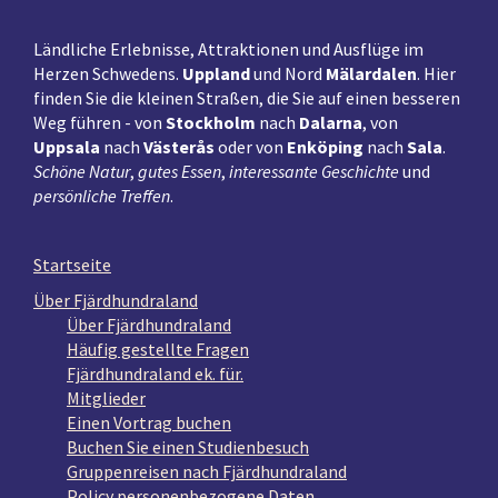
Ländliche Erlebnisse, Attraktionen und Ausflüge im
Herzen Schwedens.
Uppland
und Nord
Mälardalen
. Hier
finden Sie die kleinen Straßen, die Sie auf einen besseren
Weg führen - von
Stockholm
nach
Dalarna
, von
Uppsala
nach
Västerås
oder von
Enköping
nach
Sala
.
Schöne Natur
,
gutes Essen
,
interessante Geschichte
und
persönliche Treffen
.
Startseite
Über Fjärdhundraland
Über Fjärdhundraland
Häufig gestellte Fragen
Fjärdhundraland ek. für.
Mitglieder
Einen Vortrag buchen
Buchen Sie einen Studienbesuch
Gruppenreisen nach Fjärdhundraland
Policy personenbezogene Daten