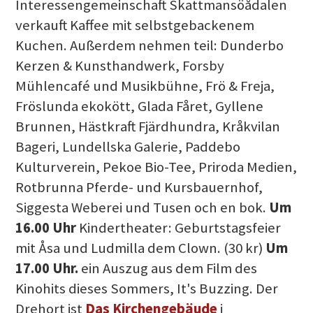
Interessengemeinschaft Skattmansöådalen
verkauft Kaffee mit selbstgebackenem
Kuchen. Außerdem nehmen teil: Dunderbo
Kerzen & Kunsthandwerk, Forsby
Mühlencafé und Musikbühne, Frö & Freja,
Fröslunda ekokött, Glada Fåret, Gyllene
Brunnen, Hästkraft Fjärdhundra, Kråkvilan
Bageri, Lundellska Galerie, Paddebo
Kulturverein, Pekoe Bio-Tee, Priroda Medien,
Rotbrunna Pferde- und Kursbauernhof,
Siggesta Weberei und Tusen och en bok.
Um
16.00 Uhr
Kindertheater: Geburtstagsfeier
mit Åsa und Ludmilla dem Clown. (30 kr)
Um
17.00 Uhr.
ein Auszug aus dem Film des
Kinohits dieses Sommers, It's Buzzing. Der
Drehort ist
Das Kirchengebäude
i