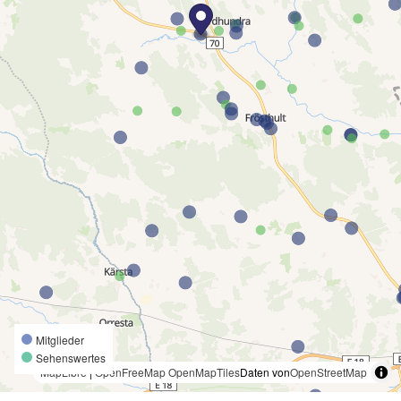
Mitglieder
Sehenswertes
MapLibre
|
OpenFreeMap
OpenMapTiles
Daten von
OpenStreetMap