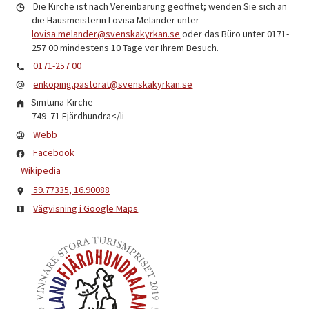
Die Kirche ist nach Vereinbarung geöffnet; wenden Sie sich an
die Hausmeisterin Lovisa Melander unter
lovisa.melander@svenskakyrkan.se
oder das Büro unter 0171-
257 00 mindestens 10 Tage vor Ihrem Besuch.
0171-257 00
enkoping.pastorat@svenskakyrkan.se
Simtuna-Kirche
749 71
Fjärdhundra
</li
Webb
Facebook
Wikipedia
59.77335, 16.90088
Vägvisning i Google Maps