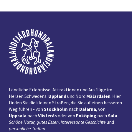
Fußzeile
Ländliche Erlebnisse, Attraktionen und Ausflüge im
Herzen Schwedens.
Uppland
und Nord
Mälardalen
. Hier
finden Sie die kleinen Straßen, die Sie auf einen besseren
Weg führen - von
Stockholm
nach
Dalarna
, von
Uppsala
nach
Västerås
oder von
Enköping
nach
Sala
.
Schöne Natur
,
gutes Essen
,
interessante Geschichte
und
persönliche Treffen
.