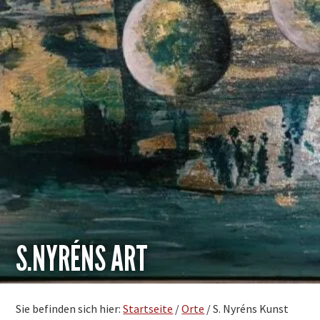
S.NYRÉNS ART
Sie befinden sich hier:
Startseite
/
Orte
/
S. Nyréns Kunst