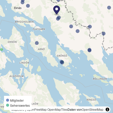
Mitglieder
Sehenswertes
MapLibre
|
OpenFreeMap
OpenMapTiles
Daten von
OpenStreetMap