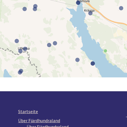
Startseite
Über Fjärdhundraland
Über Fjärdhundraland