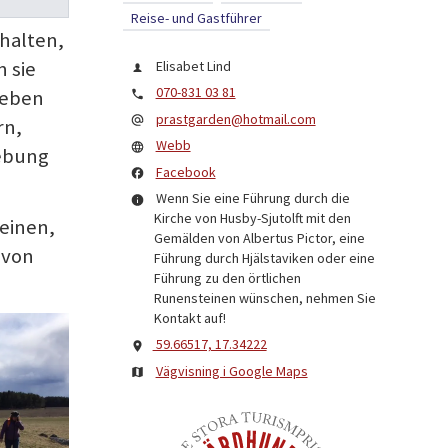
Reise- und Gastführer
halten,
 sie
Elisabet Lind
070-831 03 81
neben
prastgarden@hotmail.com
rn,
Webb
gebung
Facebook
Wenn Sie eine Führung durch die
Kirche von Husby-Sjutolft mit den
einen,
Gemälden von Albertus Pictor, eine
 von
Führung durch Hjälstaviken oder eine
Führung zu den örtlichen
Runensteinen wünschen, nehmen Sie
Kontakt auf!
59.66517, 17.34222
Vägvisning i Google Maps