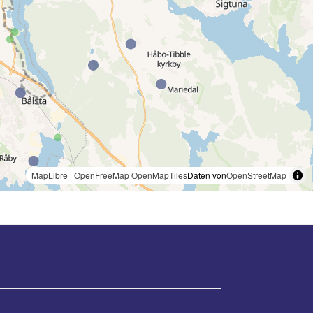
MapLibre
|
OpenFreeMap
OpenMapTiles
Daten von
OpenStreetMap