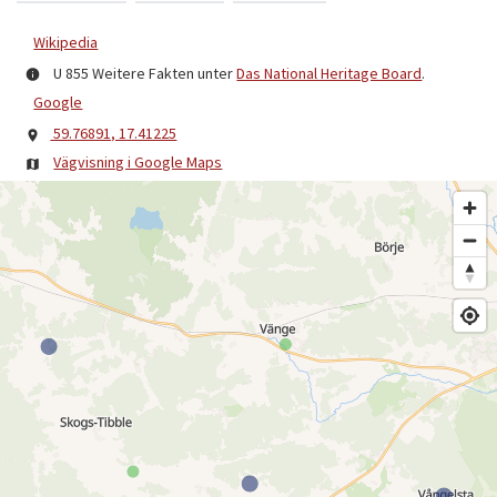
Wikipedia
U 855
Weitere Fakten unter
Das National Heritage Board
.
Google
59.76891, 17.41225
Vägvisning i Google Maps