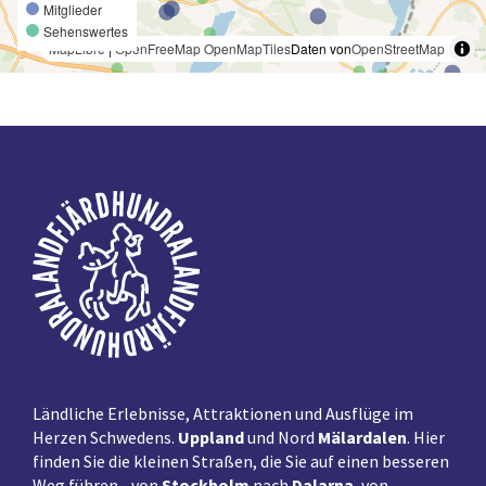
Mitglieder
Sehenswertes
MapLibre
|
OpenFreeMap
OpenMapTiles
Daten von
OpenStreetMap
Fußzeile
Ländliche Erlebnisse, Attraktionen und Ausflüge im
Herzen Schwedens.
Uppland
und Nord
Mälardalen
. Hier
finden Sie die kleinen Straßen, die Sie auf einen besseren
Weg führen - von
Stockholm
nach
Dalarna
, von