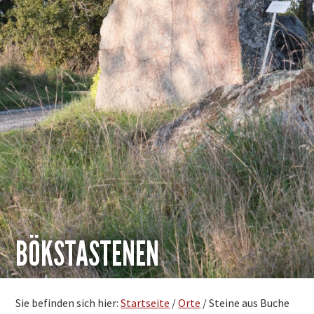
BÖKSTASTENEN
Sie befinden sich hier:
Startseite
/
Orte
/
Steine aus Buche