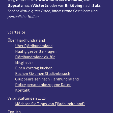
Uppsala
nach
Västerås
oder von
Enköping
nach
Sala
.
Schöne Natur
,
gutes Essen
,
interessante Geschichte
und
persönliche Treffen
.
Startseite
Über Fjärdhundraland
Über Fjärdhundraland
Häufig gestellte Fragen
Fjärdhundraland ek. für.
Mitglieder
Einen Vortrag buchen
Buchen Sie einen Studienbesuch
Gruppenreisen nach Fjärdhundraland
Policy personenbezogene Daten
Kontakt
Veranstaltungen 2026
Möchten Sie Tipps von Fjärdhundraland?
English