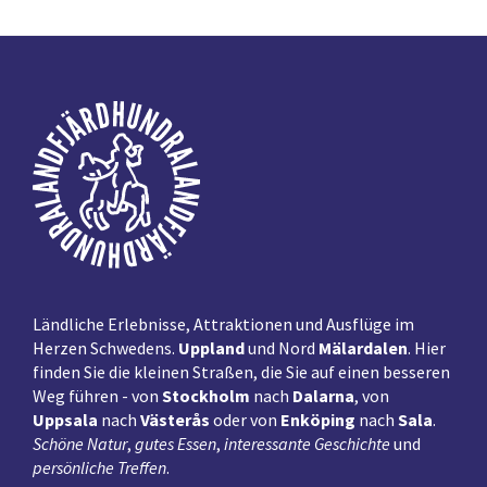
Fußzeile
Ländliche Erlebnisse, Attraktionen und Ausflüge im
Herzen Schwedens.
Uppland
und Nord
Mälardalen
. Hier
finden Sie die kleinen Straßen, die Sie auf einen besseren
Weg führen - von
Stockholm
nach
Dalarna
, von
Uppsala
nach
Västerås
oder von
Enköping
nach
Sala
.
Schöne Natur
,
gutes Essen
,
interessante Geschichte
und
persönliche Treffen
.