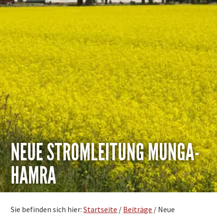
NEUE STROMLEITUNG MUNGA-
HAMRA
Sie befinden sich hier:
Startseite
/
Beiträge
/
Neue