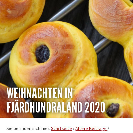
WEIHNACHTEN IN
FJÄRDHUNDRALAND 2020
Sie befinden sich hier:
Startseite
/
Ältere Beiträge
/