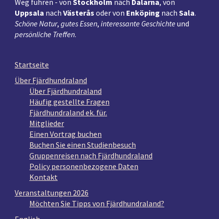
Weg führen - von
Stockholm
nach
Dalarna
, von
Uppsala
nach
Västerås
oder von
Enköping
nach
Sala
.
Schöne Natur
,
gutes Essen
,
interessante Geschichte
und
persönliche Treffen
.
Startseite
Über Fjärdhundraland
Über Fjärdhundraland
Häufig gestellte Fragen
Fjärdhundraland ek. für.
Mitglieder
Einen Vortrag buchen
Buchen Sie einen Studienbesuch
Gruppenreisen nach Fjärdhundraland
Policy personenbezogene Daten
Kontakt
Veranstaltungen 2026
Möchten Sie Tipps von Fjärdhundraland?
English