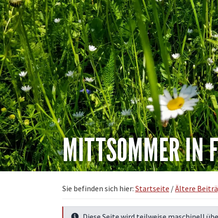
MITTSOMMER IN 
Sie befinden sich hier:
Startseite
/
Ältere Beitr
Diese Seite wird teilweise maschinell übe