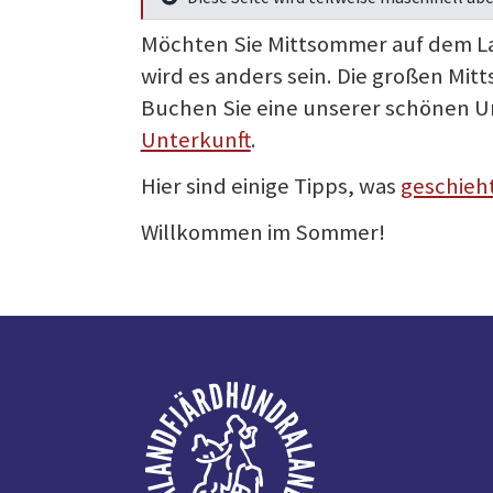
Mehr Infos
Möchten Sie Mittsommer auf dem Lan
wird es anders sein. Die großen Mitt
Buchen Sie eine unserer schönen Un
Unterkunft
.
Hier sind einige Tipps, was
geschieh
Willkommen im Sommer!
Fußzeile