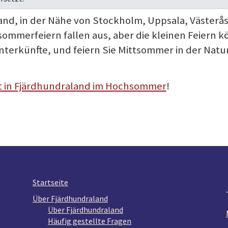
d, in der Nähe von Stockholm, Uppsala, Västerås 
sommerfeiern fallen aus, aber die kleinen Feiern k
terkünfte, und feiern Sie Mittsommer in der Natu
t in Fjärdhundraland im Hochsommer
!
Startseite
Über Fjärdhundraland
Über Fjärdhundraland
Häufig gestellte Fragen