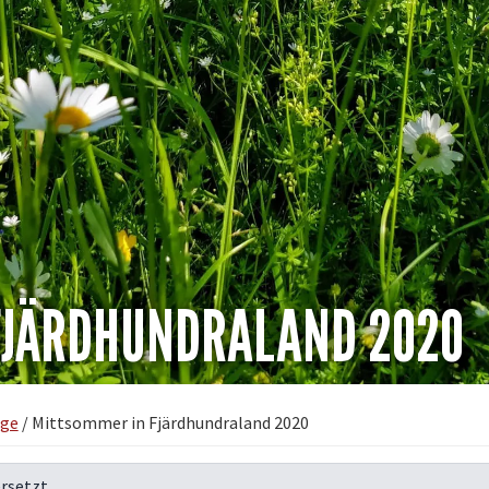
FJÄRDHUNDRALAND 2020
äge
/
Mittsommer in Fjärdhundraland 2020
rsetzt.