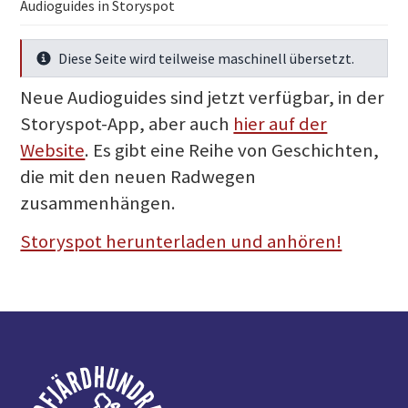
Audioguides in Storyspot
Diese Seite wird teilweise maschinell übersetzt.
Mehr Infos
Neue Audioguides sind jetzt verfügbar, in der
Storyspot-App, aber auch
hier auf der
Website
. Es gibt eine Reihe von Geschichten,
die mit den neuen Radwegen
zusammenhängen.
Storyspot herunterladen und anhören!
Fußzeile