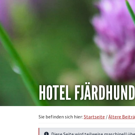
HOTEL FJÄRDHUN
Sie befinden sich hier:
Startseite
/
Ältere Beitr
Diese Seite wird teilweise maschinell übe