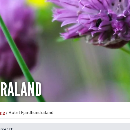
DRALAND
äge
/
Hotel Fjärdhundraland
rsetzt.