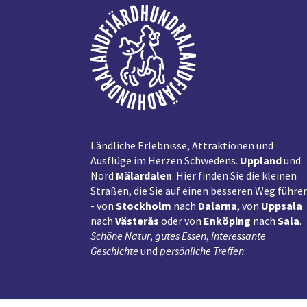
Fußzeile
Ländliche Erlebnisse, Attraktionen und
Ausflüge im Herzen Schwedens.
Uppland
und
Nord
Mälardalen
. Hier finden Sie die kleinen
Straßen, die Sie auf einen besseren Weg führe
- von
Stockholm
nach
Dalarna
, von
Uppsala
nach
Västerås
oder von
Enköping
nach
Sala
.
Schöne Natur
,
gutes Essen
,
interessante
Geschichte
und
persönliche Treffen
.