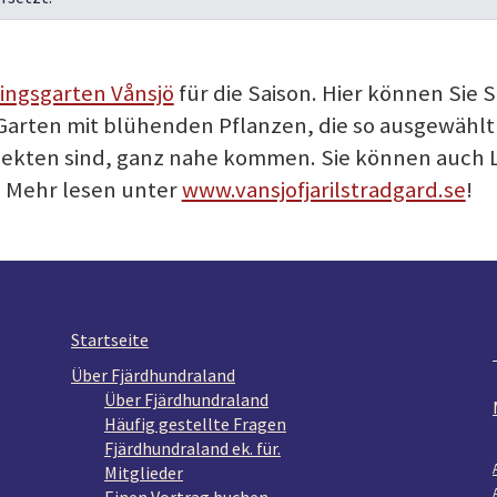
ingsgarten Vånsjö
für die Saison. Hier können Sie
arten mit blühenden Pflanzen, die so ausgewählt 
ekten sind, ganz nahe kommen. Sie können auch 
t. Mehr lesen unter
www.vansjofjarilstradgard.se
!
Startseite
Über Fjärdhundraland
Über Fjärdhundraland
Häufig gestellte Fragen
Fjärdhundraland ek. für.
Mitglieder