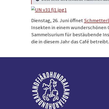
Mehr Infos
Dienstag, 26. Juni öffnet
Schmetterl
Insekten in einem wunderschönen G
Sammelsurium für bestäubende Ins
die in diesem Jahr das Café betreib
Fußzeile