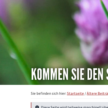
KOMMEN SIE DEN
Sie befinden sich hier:
Startseite
/
Ältere Beitr
Diese Seite wird teilweise maschinell übe