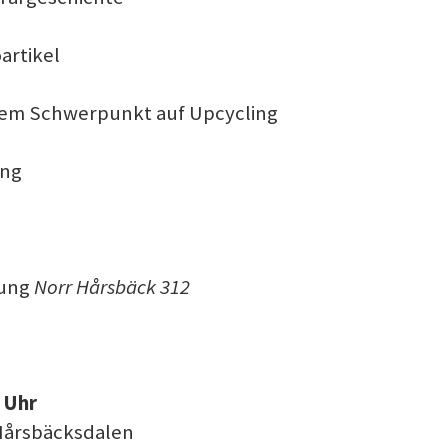
artikel
dem Schwerpunkt auf Upcycling
ung
rung
Norr Hårsbäck 312
 Uhr
 Hårsbäcksdalen