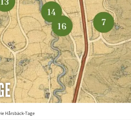
GE
ie Hårsbäck-Tage