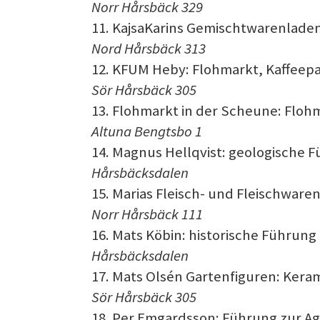
Norr Hårsbäck 329
11. KajsaKarins Gemischtwarenladen
Nord Hårsbäck 313
12. KFUM Heby: Flohmarkt, Kaffeep
Sör Hårsbäck 305
13. Flohmarkt in der Scheune: Flo
Altuna Bengtsbo 1
14. Magnus Hellqvist: geologische 
Hårsbäcksdalen
15. Marias Fleisch- und Fleischware
Norr Hårsbäck 111
16. Mats Köbin: historische Führung
Hårsbäcksdalen
17. Mats Olsén Gartenfiguren: Kera
Sör Hårsbäck 305
18. Per Emgardsson: Führung zur A