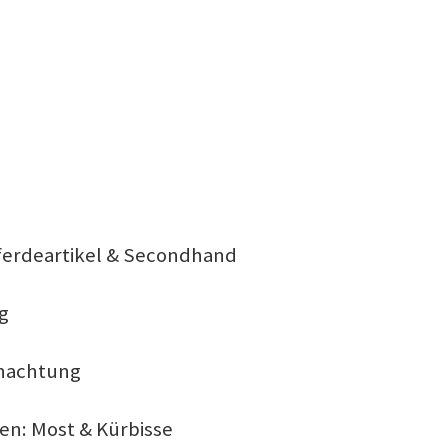
Pferdeartikel & Secondhand
g
rnachtung
en: Most & Kürbisse