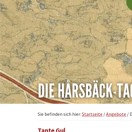
DIE HÅRSBÄCK-TA
Sie befinden sich hier:
Startseite
/
Angebote
/
D
Tante Gul