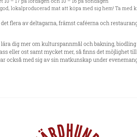
et 10 – 17 på lördagen och 10 – 16 på söndagen
 god, lokalproducerad mat att köpa med sig hem! Ta med k
r det flera av deltagarna, främst caféerna och restaura
u lära dig mer om kulturspannmål och bakning, biodlin
glass eller ost samt mycket mer, så finns det möjlighet till
ar också med sig av sin matkunskap under evenemanget