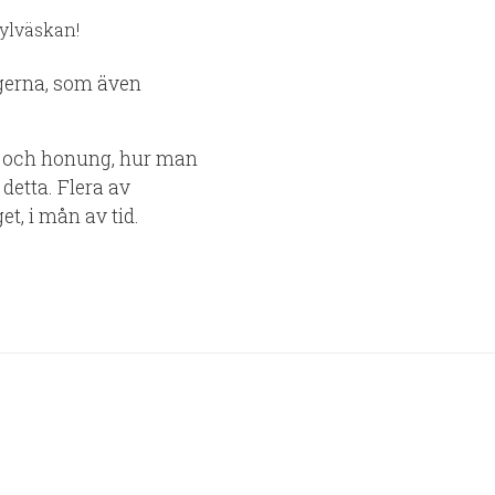
ylväskan!
ngerna, som även
g och honung, hur man
 detta. Flera av
, i mån av tid.