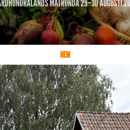
ÄRDHUNDRALANDS MATRUNDA 29–30 AUGUSTI 2
S
K
O
R
HEM