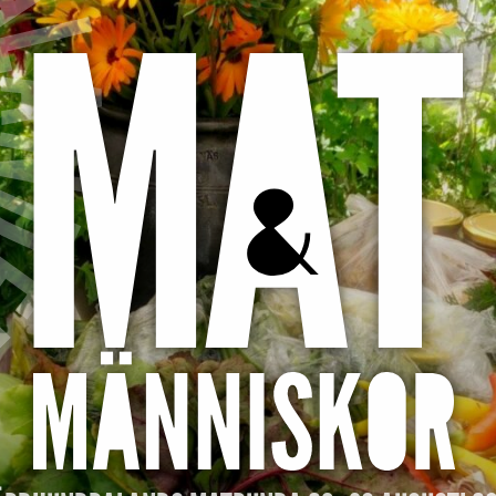
M
A
T
&
M
Ä
N
N
I