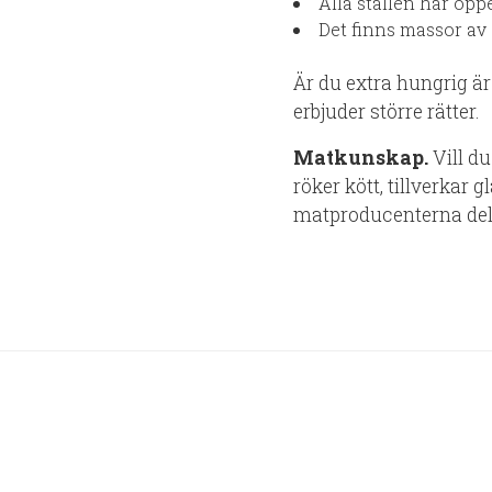
Alla ställen har öpp
Det finns massor av
Är du extra hungrig ä
erbjuder större rätter.
Matkunskap.
Vill d
röker kött, tillverkar 
matproducenterna del